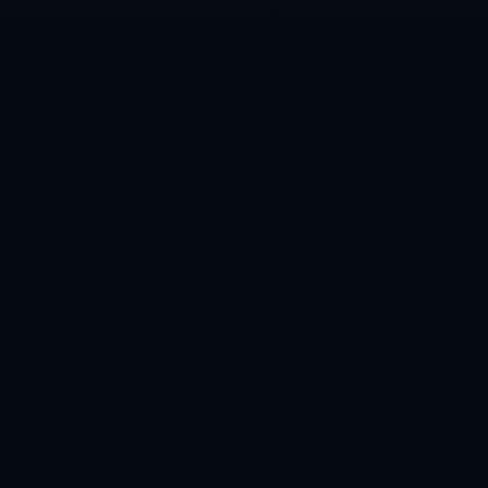
新闻资讯
格拉斯纳：提升效率是关键，挑战曼城需全力
以赴表现更佳
查看更多
2026-08-10
订阅我们的新闻
订阅