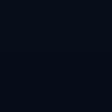
新闻资讯
AG官博发布校园行33Svan等人活动返图合集
查看更多
2026-08-10