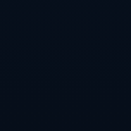
新闻资讯
2026世界杯买球高清最新网址
查看更多
2026-08-10