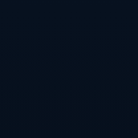
回的后果。
此外，俱乐部在签约球员时，除了关注技术和潜力，也应加强
对球员品行的考察。建立完善的心理辅导和行为规范培训机
制，或许能有效减少类似事件的发生。
社会反响与未来思考
山田康太事件曝光后，日本国内舆论哗然。许多球迷对他的行
为表示失望，同时也对大阪钢巴俱乐部的处理方式给予了肯
定。社交媒体上，关于
运动员道德规范
的讨论热度持续上升，
不少人呼吁加强对年轻球员的教育和引导。
对于山田康太本人而言，这或许是他职业生涯的一个转折点。
未来，他是否能通过真诚道歉和实际行动挽回公众信任，仍是
一个未知数。而对于整个日本足球界来说，这一事件也敲响了
警钟，如何在培养球技的同时注重球员品德教育，将是行业发
展的重要课题。