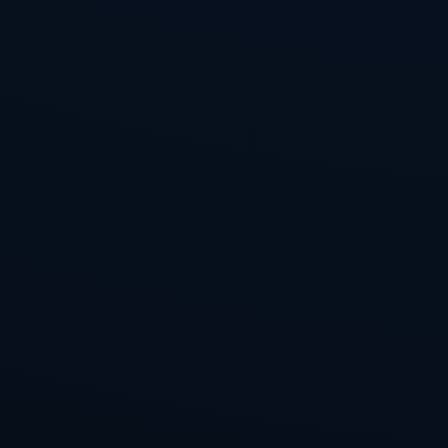
12.5 k
12.5 k
12.5 k
Likes
Likes
Likes
12.5 k
12.5 k
12.5 k
Likes
Likes
Likes