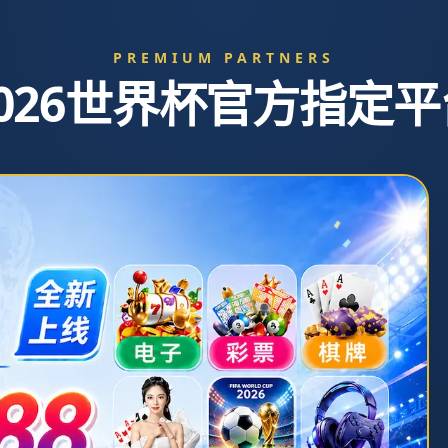
网站首页
关于我们
服务优势
团队介绍
新闻资讯
新闻资讯
网站首页 / 新闻资讯