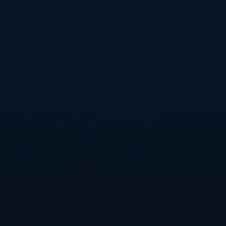
体与记者账号补充更接近球队内部的资讯，而普通球迷讨论则
更多作为舆论情绪的参考。只有当不同来源的信息可以在逻辑
上相互印证或相互修正时，全站化的分析才具备可靠性。
关键指标与隐性变量的辨识