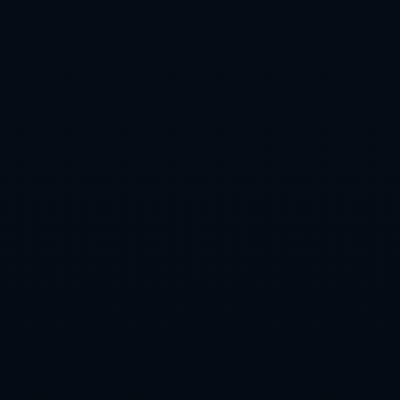
新闻资讯
斯基拉：马里奥或于冬季转会离开尤文，寻求
更多上场时间
查看更多
2026-08-08
新闻资讯
短道速滑世巡赛：中国队晋级男子5000米接
力决赛
查看更多
2026-08-08