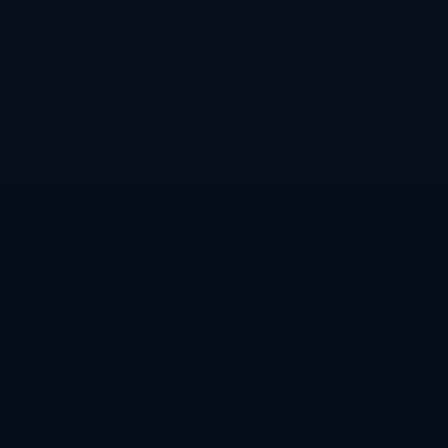
质量的讨论环境，例如战术论坛或专业社群，通过与他人观点
的碰撞来校正自身盲区。通过这样循序渐进的方式，个人的观
赛体验将从情绪化的“支持谁”升级为理性而立体的整体视角。