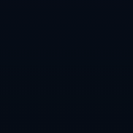
新闻资讯
穆里尼奥率队走出低谷，实现从4连败到2连胜
的逆转，本菲卡强势回归
查看更多
2026-08-08