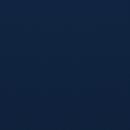
12.5 k
12.5 k
12.5 k
Likes
Likes
Likes
12.5 k
12.5 k
12.5 k
Likes
Likes
Likes
世界杯外围分析全站
世界杯外围分析全站深度洞察与策略指南
在世界杯周期临近时，“世界杯外围分析全站”往往成为球迷与数