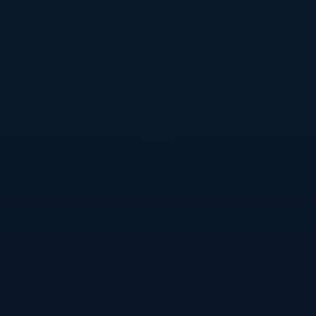
来看，这支球队在大赛前夕经历了明显的阵容换血，中前场核
心刚刚完成俱乐部赛季的高强度征程，疲劳度与伤病风险肉眼
可见。在友谊赛阶段，这支球队面对攻守平衡的对手时缺乏有
效的破密集防守手段，边路传中过于依赖单一球员，这些内容
在技术统计与战术社区讨论中均有体现。结果到了真正的小组
比赛，他们在面对身体对抗强硬且阵型紧凑的对手时，进攻端
显得极为僵化，爆冷失分并不意外。从这个案例可以看到，世
界杯外围分析全站若只停留在“舆论热度 过往战绩 市场指数”层
面，很容易被传统强队光环所迷惑，而忽视了阵容结构与战术
进化的深层信号。
信息来源整合与噪音过滤
在信息爆炸时代，“全站”最大的挑战之一就是噪音。社交媒体上
的即时消息、未经证实的伤病传闻、各类情绪化评论，都会在
世界杯期间被快速放大。要构建有效的世界杯外围分析全站体
系，就必须在信息入口上进行分级：权威统计网站提供基础的
客观数据，专业战术分析平台输出阵型与打法的拆解，传统媒