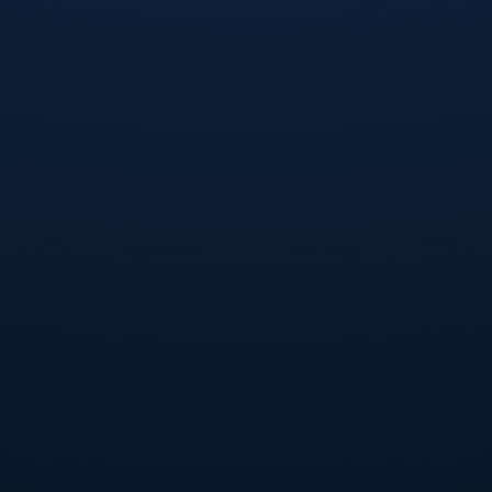
萨巴伦卡近年来的表现堪称惊艳。在过去的几场比赛中，她展
是她成功的关键，也是让她成为本届迈阿密站比赛的一大亮点
了更强的策略性，比如巧妙利用底线截击以及角度变化，这些
尤其是在半决赛中面对劲敌时，她以
稳定的心理素质
和冷静的
心弦的比赛中，她用实力证明自己是一名兼具技术与心理素质
迈阿密赛场的精彩对决
萨巴伦卡挺进决赛无疑是本届赛事的一大亮点。从八强到四强
网络上关于“萨巴伦卡迈阿密表现”的搜索指数也迅速攀升，
限的韧性和决心。
例如，在对阵前世界排名第一球员时，萨巴伦卡的出色表现令
防守反击，将对手的强势进攻化解为她的得分机会。这场比赛
数远超对手，成为她战胜劲敌的关键。
正是这种精准的数据表
关键因素——心理与技术的完美融合