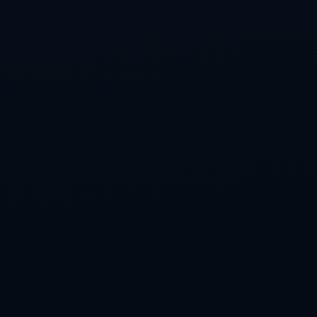
新闻资讯
哈兰德闪电双响 挪威4-1大胜意大利阔
别28年重返世界杯
查看更多
2026-08-09