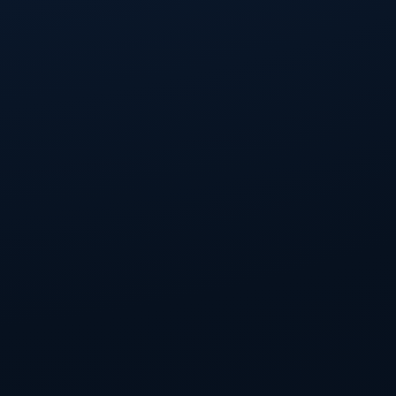
理素质的磨练。在过去，她曾由于心理压力大而出现不
场上，她显示出了
高度的专注力和从容姿态
，即使在落