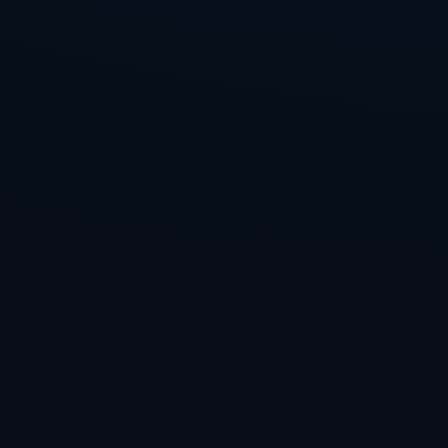
最新的热门新闻
热门新闻