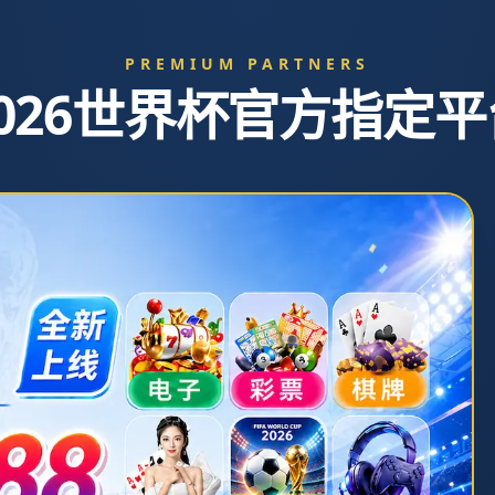
网站首页
关于我们
服务优势
团队介绍
新闻资讯
新闻资讯
网站首页 / 新闻资讯