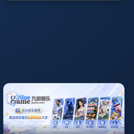
新闻资讯
世界杯预测入口
dmin
026-06-05T01:51:43+08:00